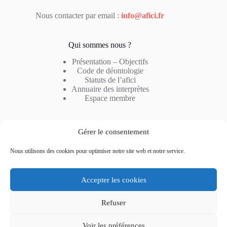
Nous contacter par email :
info@afici.fr
Qui sommes nous ?
Présentation – Objectifs
Code de déontologie
Statuts de l’afici
Annuaire des interprètes
Espace membre
Notre métier
Gérer le consentement
Profil de l’interprète
Nous utilisons des cookies pour optimiser notre site web et notre service.
Type d’interprétation
Combinaison linguistique
Questions fréquentes
Accepter les cookies
Refuser
Voir les préférences
Notre actualité
Nous contacter
Mentions légales