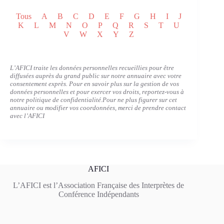
Tous
A
B
C
D
E
F
G
H
I
J
K
L
M
N
O
P
Q
R
S
T
U
V
W
X
Y
Z
L’AFICI traite les données personnelles recueillies pour être
diffusées auprès du grand public sur notre annuaire avec votre
consentement exprès. Pour en savoir plus sur la gestion de vos
données personnelles et pour exercer vos droits, reportez-vous à
notre politique de confidentialité.
Pour ne plus figurer sur cet
annuaire ou modifier vos coordonnées, merci de prendre contact
avec l’AFICI
AFICI
L’AFICI est l’Association Française des Interprètes de
Conférence Indépendants