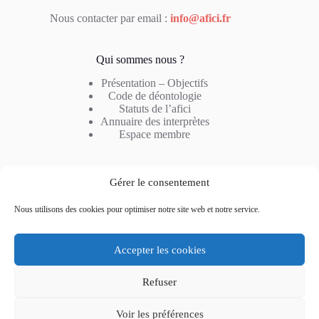
Nous contacter par email :
info@afici.fr
Qui sommes nous ?
Présentation – Objectifs
Code de déontologie
Statuts de l’afici
Annuaire des interprètes
Espace membre
Notre métier
Gérer le consentement
Profil de l’interprète
Nous utilisons des cookies pour optimiser notre site web et notre service.
Type d’interprétation
Combinaison linguistique
Questions fréquentes
Accepter les cookies
Refuser
Voir les préférences
Notre actualité
Nous contacter
Mentions légales