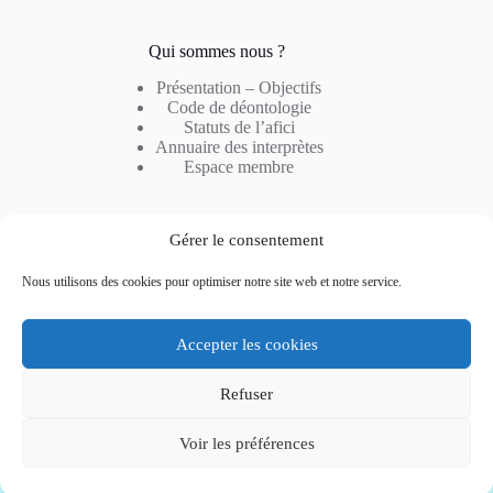
Qui sommes nous ?
Présentation – Objectifs
Code de déontologie
Statuts de l’afici
Annuaire des interprètes
Espace membre
Notre métier
Gérer le consentement
Profil de l’interprète
Nous utilisons des cookies pour optimiser notre site web et notre service.
Type d’interprétation
Combinaison linguistique
Questions fréquentes
Accepter les cookies
Refuser
Voir les préférences
Notre actualité
Nous contacter
Mentions légales
Politique de confidentialité
Politique de cookies (UE)