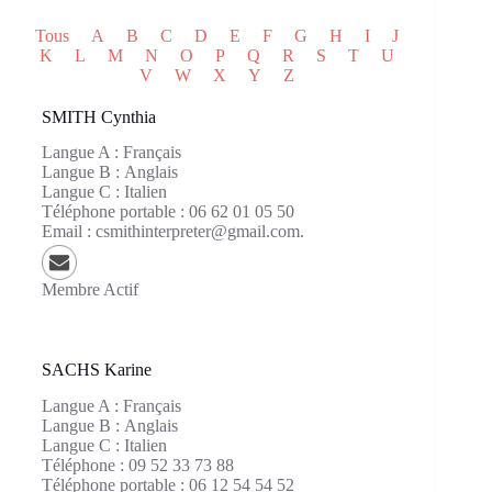
Tous
A
B
C
D
E
F
G
H
I
J
K
L
M
N
O
P
Q
R
S
T
U
V
W
X
Y
Z
SMITH
Cynthia
Langue A :
Français
Langue B :
Anglais
Langue C :
Italien
Téléphone portable :
06 62 01 05 50
Email :
csmithinterpreter@gmail.com.
Membre Actif
SACHS
Karine
Langue A :
Français
Langue B :
Anglais
Langue C :
Italien
Téléphone :
09 52 33 73 88
Téléphone portable :
06 12 54 54 52