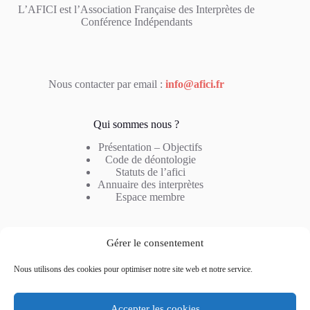
L’AFICI est l’Association Française des Interprètes de
Conférence Indépendants
Nous contacter par email :
info@afici.fr
Qui sommes nous ?
Présentation – Objectifs
Code de déontologie
Statuts de l’afici
Annuaire des interprètes
Espace membre
Notre métier
Gérer le consentement
Profil de l’interprète
Nous utilisons des cookies pour optimiser notre site web et notre service.
Type d’interprétation
Combinaison linguistique
Questions fréquentes
Accepter les cookies