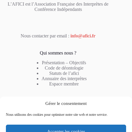
L’AFICI est l’Association Française des Interprètes de
Conférence Indépendants
Nous contacter par email :
info@afici.fr
Qui sommes nous ?
Présentation – Objectifs
Code de déontologie
Statuts de l’afici
Annuaire des interprètes
Espace membre
Notre métier
Gérer le consentement
Profil de l’interprète
Nous utilisons des cookies pour optimiser notre site web et notre service.
Type d’interprétation
Combinaison linguistique
Questions fréquentes
Accepter les cookies