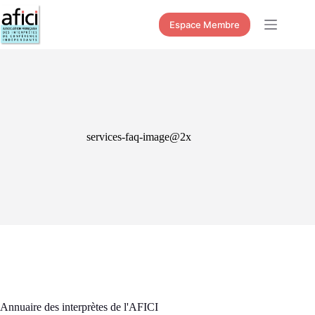
Passer
au
Espace Membre
contenu
services-faq-image@2x
Annuaire des interprètes de l'AFICI