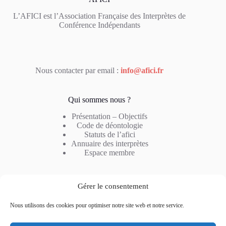
L’AFICI est l’Association Française des Interprètes de
Conférence Indépendants
Nous contacter par email :
info@afici.fr
Qui sommes nous ?
Présentation – Objectifs
Code de déontologie
Statuts de l’afici
Annuaire des interprètes
Espace membre
Notre métier
Gérer le consentement
Profil de l’interprète
Nous utilisons des cookies pour optimiser notre site web et notre service.
Type d’interprétation
Combinaison linguistique
Questions fréquentes