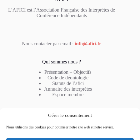
L’AFICI est l’Association Française des Interprètes de
Conférence Indépendants
Nous contacter par email :
info@afici.fr
Qui sommes nous ?
Présentation – Objectifs
Code de déontologie
Statuts de l’afici
Annuaire des interprètes
Espace membre
Notre métier
Gérer le consentement
Profil de l’interprète
Nous utilisons des cookies pour optimiser notre site web et notre service.
Type d’interprétation
Combinaison linguistique
Questions fréquentes