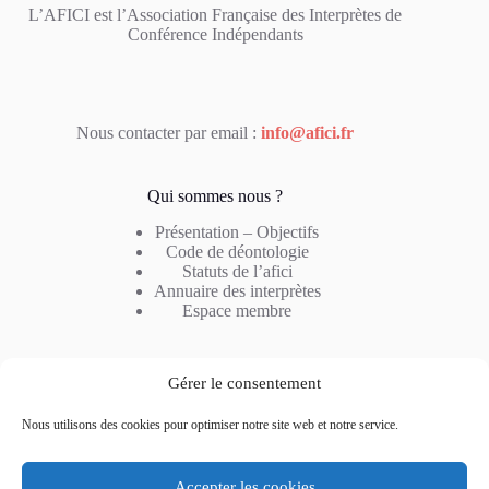
L’AFICI est l’Association Française des Interprètes de
Conférence Indépendants
Nous contacter par email :
info@afici.fr
Qui sommes nous ?
Présentation – Objectifs
Code de déontologie
Statuts de l’afici
Annuaire des interprètes
Espace membre
Notre métier
Gérer le consentement
Profil de l’interprète
Nous utilisons des cookies pour optimiser notre site web et notre service.
Type d’interprétation
Combinaison linguistique
Questions fréquentes
Accepter les cookies