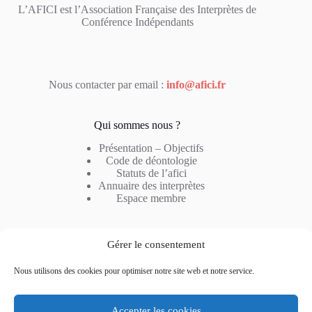
L’AFICI est l’Association Française des Interprètes de
Conférence Indépendants
Nous contacter par email :
info@afici.fr
Qui sommes nous ?
Présentation – Objectifs
Code de déontologie
Statuts de l’afici
Annuaire des interprètes
Espace membre
Notre métier
Gérer le consentement
Profil de l’interprète
Nous utilisons des cookies pour optimiser notre site web et notre service.
Type d’interprétation
Combinaison linguistique
Questions fréquentes
Accepter les cookies