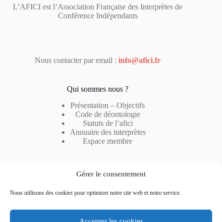
L’AFICI est l’Association Française des Interprètes de
Conférence Indépendants
Nous contacter par email :
info@afici.fr
Qui sommes nous ?
Présentation – Objectifs
Code de déontologie
Statuts de l’afici
Annuaire des interprètes
Espace membre
Notre métier
Gérer le consentement
Profil de l’interprète
Nous utilisons des cookies pour optimiser notre site web et notre service.
Type d’interprétation
Combinaison linguistique
Questions fréquentes
Accepter les cookies